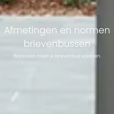
Afmetingen en normen
brievenbussen
Waaraan moet je brievenbus voldoen.