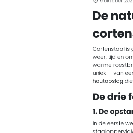
9 oktober 202
De nat
corten
Cortenstaal is
weer, tijd en o
warme roestbru
uniek — van e
houtopslag
die
De drie 
1. De opsta
In de eerste we
staaloppervlak