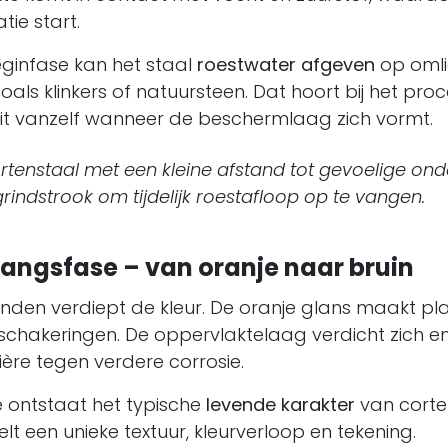
tie start.
eginfase kan het staal
roestwater afgeven
op oml
als klinkers of natuursteen. Dat hoort bij het pro
 dit vanzelf wanneer de beschermlaag zich vormt.
rtenstaal met een kleine afstand tot gevoelige on
rindstrook om tijdelijk roestafloop op te vangen.
gangsfase – van oranje naar bruin
den verdiept de kleur. De oranje glans maakt pl
schakeringen. De oppervlaktelaag verdicht zich e
rière tegen verdere corrosie.
e ontstaat het typische
levende karakter
van corten
lt een unieke textuur, kleurverloop en tekening.