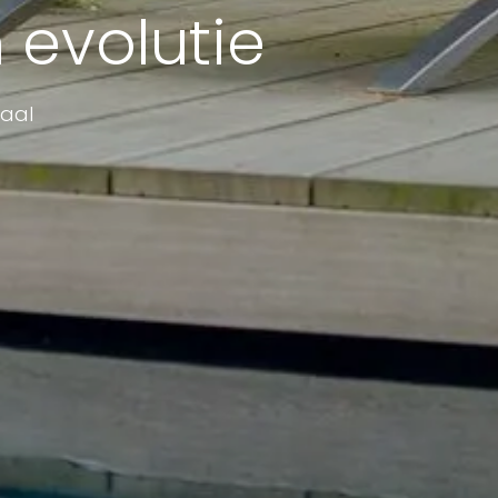
 evolutie
taal