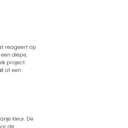
at reageert op
t een diepe,
lk project
at
of een
anje kleur. De
oor de