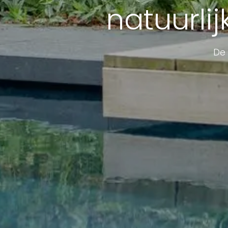
natuurli
De 