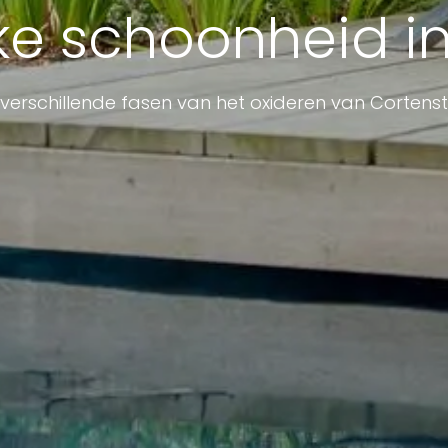
jke schoonheid in
verschillende fasen van het oxideren van Cortens