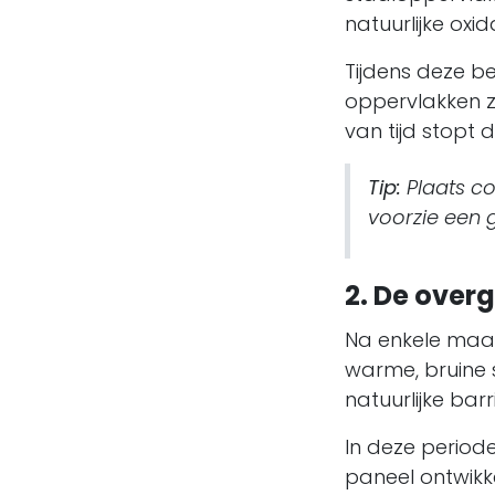
natuurlijke oxida
Tijdens deze b
oppervlakken zo
van tijd stopt
Tip:
Plaats co
voorzie een g
2. De over
Na enkele maan
warme, bruine 
natuurlijke bar
In deze period
paneel ontwikke