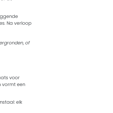
iggende
ces. Na verloop
dergronden, of
aats voor
n vormt een
staal: elk