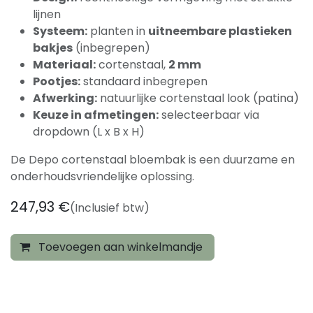
lijnen
Systeem:
planten in
uitneembare plastieken
bakjes
(inbegrepen)
Materiaal:
cortenstaal,
2 mm
Pootjes:
standaard inbegrepen
Afwerking:
natuurlijke cortenstaal look (patina)
Keuze in afmetingen:
selecteerbaar via
dropdown (L x B x H)
De Depo cortenstaal bloembak is een duurzame en
onderhoudsvriendelijke oplossing.
247,93
€
(Inclusief btw)
Toevoegen aan winkelmandje