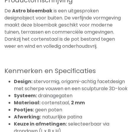
Productomschrijving
De
Astro bloembak
is een uitgesproken
designobject voor buiten. De verfijnde vormgeving
maakt deze bloembak geschikt voor moderne
tuinen, terrassen en commerciële omgevingen.
Dankzij het cortenstaal is de pot bestand tegen
weer en wind en volledig onderhoudsvrij.
Kenmerken en Specificaties
Design:
stervormig, origami-achtig facetdesign
met scherpe vouwen en een sculpturale 3D-look
Systeem:
drainagegaten
Materiaal:
cortenstaal,
2 mm
Pootjes:
geen poten
Afwerking:
natuurlijke patina
Keuze in afmetingen:
selecteerbaar via
dropdown (L x B x H)