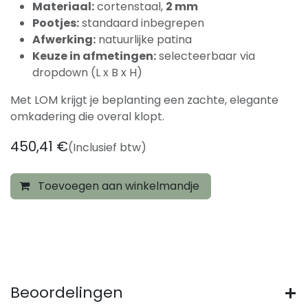
Materiaal:
cortenstaal,
2 mm
Pootjes:
standaard inbegrepen
Afwerking:
natuurlijke patina
Keuze in afmetingen:
selecteerbaar via
dropdown (L x B x H)
Met LOM krijgt je beplanting een zachte, elegante
omkadering die overal klopt.
450,41
€
(Inclusief btw)
Toevoegen aan winkelmandje
Beoordelingen