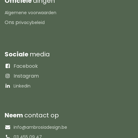
Officiële
dingen
Algemene voorwaarden
Ons p
rivacybeleid
Sociale
media
Facebook
Instagram
Linkedin
Neem
contact op
info@ambrosiadesign.be
03 455 09 47