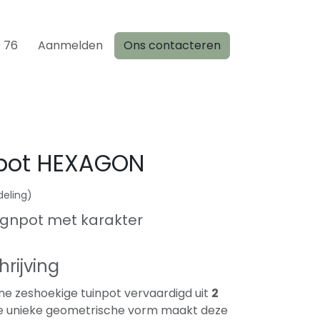
0 76
Aanmelden
Ons contacteren
-pot HEXAGON
deling)
ignpot met karakter
rijving
ine zeshoekige tuinpot vervaardigd uit
2
De unieke geometrische vorm maakt deze