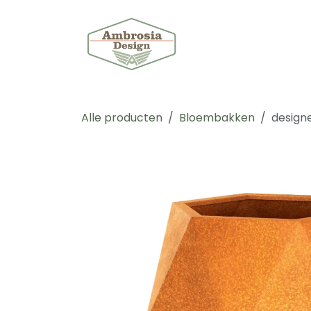
Overslaan naar inhoud
Shop
Maat
Alle producten
Bloembakken
design