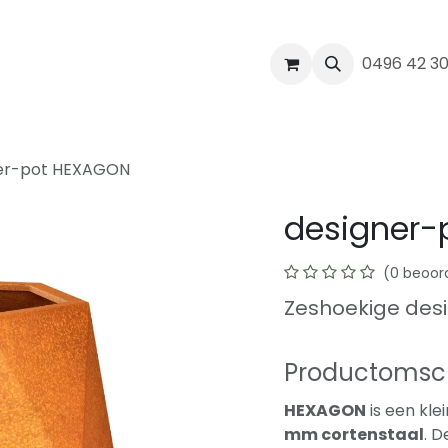
werk
Realisaties
Blog
Contact
0496 42 3
er-pot HEXAGON
designer
(0 beoor
Zeshoekige des
Productomsch
HEXAGON
is een kle
mm cortenstaal
. 