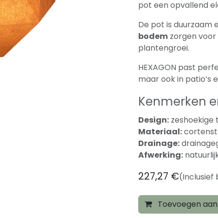
pot een opvallend e
De pot is duurzaam e
bodem
zorgen voor
plantengroei.
HEXAGON past perfect
maar ook in patio’s 
Kenmerken en
Design:
zeshoekige 
Materiaal:
cortenst
Drainage:
drainage
Afwerking:
natuurlij
227,27
€
(Inclusief
Toevoegen aan