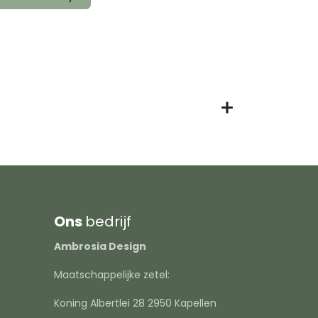
Ons
bedrijf
Ambrosia Design
Maatschappelijke zetel:
Koning Albertlei 28 2950 Kapellen