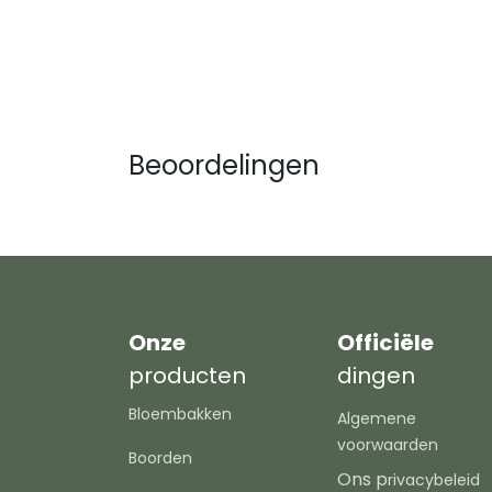
Beoordelingen
Onze
Officiële
producten
dingen
Bloembakken
Algemene
voorwaarden
Boorden
Ons p
rivacybeleid