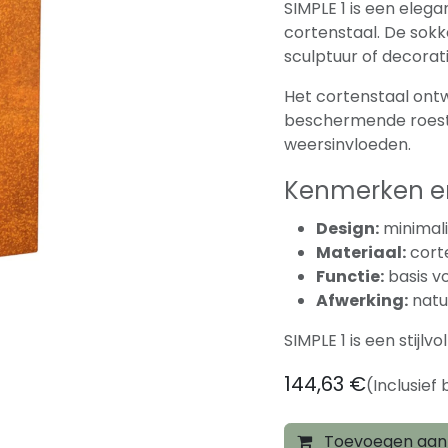
SIMPLE 1 is een elega
cortenstaal. De sokke
sculptuur of decorati
Het cortenstaal ontw
beschermende roest
weersinvloeden.
Kenmerken en
Design:
minimali
Materiaal:
cort
Functie:
basis v
Afwerking:
natuu
SIMPLE 1 is een stijl
144,63
€
(Inclusief
Toevoegen aan