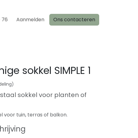
0 76
Aanmelden
Ons contacteren
ge sokkel SIMPLE 1
deling)
nstaal sokkel voor planten of
l voor tuin, terras of balkon.
rijving