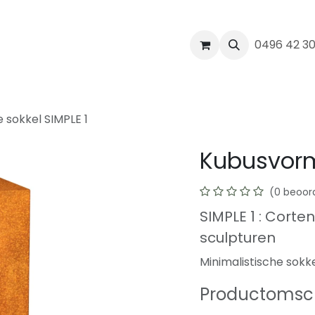
werk
Realisaties
Blog
Contact
0496 42 3
 sokkel SIMPLE 1
Kubusvormi
(0 beoor
SIMPLE 1 : Corte
sculpturen
Minimalistische sokke
Productomsch