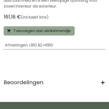
duurzaamheid en is een veelzijdige oplossing voor
zowel interieur als exterieur.
161,16
€
(Inclusief btw)
Toevoegen aan winkelmandje
Afmetingen
:
L910 B2 H1910
Beoordelingen