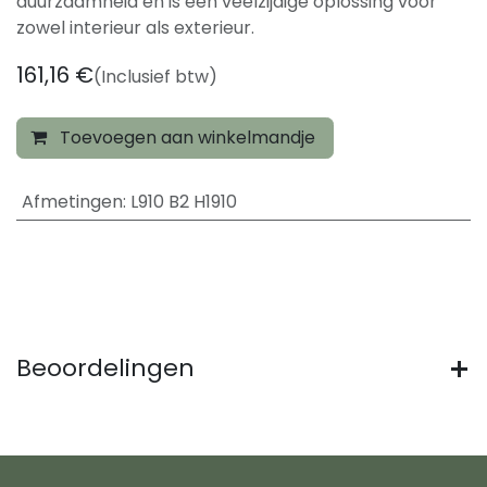
duurzaamheid en is een veelzijdige oplossing voor
zowel interieur als exterieur.
161,16
€
(Inclusief btw)
Toevoegen aan winkelmandje
Afmetingen
:
L910 B2 H1910
Beoordelingen