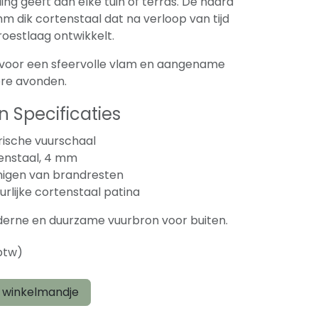
ing geeft aan elke tuin of terras. De haard
mm dik cortenstaal dat na verloop van tijd
estlaag ontwikkelt.
 voor een sfeervolle vlam en aangename
ere avonden.
 Specificaties
ische vuurschaal
enstaal, 4 mm
nigen van brandresten
rlijke cortenstaal patina
erne en duurzame vuurbron voor buiten.
 btw)
 winkelmandje