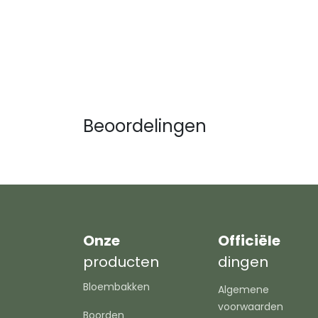
Beoordelingen
Onze
Officiële
producten
dingen
Bloembakken
Algemene
voorwaarden
Boorden