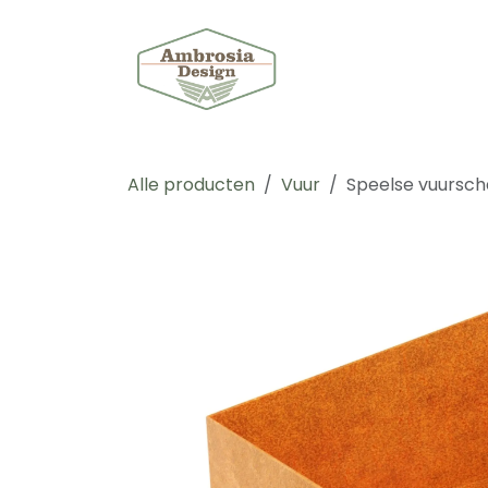
Overslaan naar inhoud
Shop
Maat
Alle producten
Vuur
Speelse vuursc