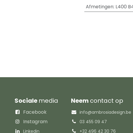
Afmetingen
:
L400 B
Sociale
media
Neem
contact op
Facebook
info@ambrosiadesign.be
Instagram
03 455 09 47
Linkedin
+32 496 42 30 76