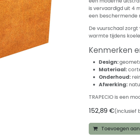
een moderne uitstral
is vervaardigd uit 4 
een beschermende ro
De vuurschaal zorgt
warmte tijdens koel
Kenmerken en
Design:
geometr
Materiaal:
cort
Onderhoud:
rei
Afwerking:
natuu
TRAPECIO is een mod
152,89
€
(Inclusief
Toevoegen aan