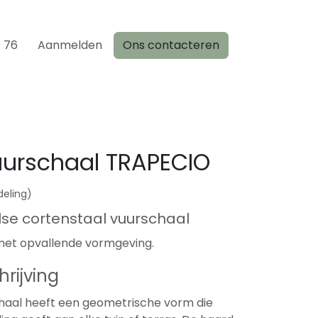
0 76
Aanmelden
Ons contacteren
uurschaal TRAPECIO
deling)
lse cortenstaal vuurschaal
met opvallende vormgeving.
rijving
aal heeft een geometrische vorm die