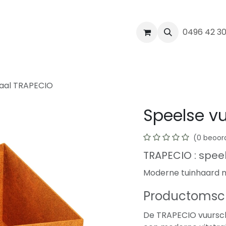
werk
Realisaties
Blog
Contact
0496 42 3
haal TRAPECIO
Speelse v
(0 beoor
TRAPECIO : spee
Moderne tuinhaard 
Productomsch
De TRAPECIO vuursch