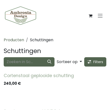
Overslaan naar inhoud
Producten
Schuttingen
Schuttingen
Sorteer op
Filters
Cortenstaal geplooide schutting
240,00
€